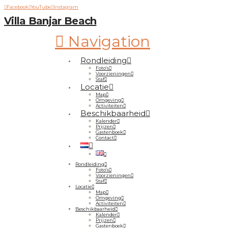
Facebook
YouTube
Instagram
Villa Banjar Beach
Navigation
Rondleiding
Foto’s
Voorzieningen
Staf
Locatie
Map
Omgeving
Activiteiten
Beschikbaarheid
Kalender
Prijzen
Gastenboek
Contact
Rondleiding
Foto’s
Voorzieningen
Staf
Locatie
Map
Omgeving
Activiteiten
Beschikbaarheid
Kalender
Prijzen
Gastenboek